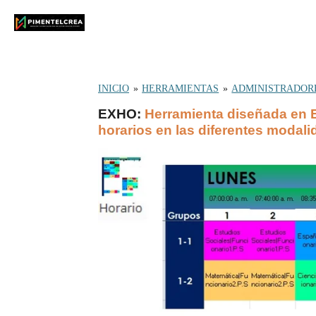
Ir
al
contenido
principal
INICIO
»
HERRAMIENTAS
»
ADMINISTRADOR
EXHO
:
Herramienta diseñada en E
horarios en las diferentes modal