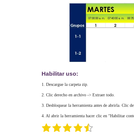
Habilitar uso:
1. Descargue la carpeta zip.
2. Clic derecho en archivo -> Extraer todo.
3. Desbloquear la herramienta antes de abrirla. Clic 
4. Al abrir la herramienta hacer clic en “Habilitar con
1
2
3
4
5
E
V
n
a