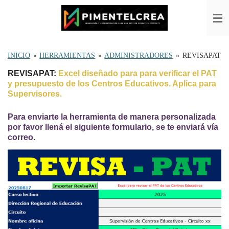
Ir
al
contenido
principal
INICIO
»
HERRAMIENTAS
»
ADMINISTRADORES
»
REVISAPAT
REVISAPAT
:
Excel diseñado para para verificar el PAT
y presupuesto de los Centros Educativos. Aplica para
Supervisores.
Para enviarte la herramienta de
manera personalizada
por favor llená el siguiente formulario, se te enviará vía
correo.